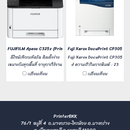
FUJIFILM Apeos C325z (Print Copy Scan Fax) พิมพ์ความเร็วสี 31 
Fuji Xerox DocuPrint CP305 d
ดีไซน์เล็กกะทัดรัด ติดตั้งง่าย
Fuji Xerox DocuPrint CP305
เหมาะกับทุกพื้นที่ อายุการใช้งาน
d ความเร็วในการพิมพ์ : 23
เครื่องสูงถึง 100,000 หน้า
แผ่น/นาที (ขาว-ดำ) / 23
เปรียบเทียบ
เปรียบเทียบ
เหมาะสำหรับสำนักงานออฟฟิศ
แผ่น/นาที (สี) การเชื่อมต่อ :
ใช้งาน 1 - 10 คน เคาน์เตอร์
USB 2.0 , 10/100Base-TX
เซอร์วิส คลินิก และสำนักงาน
รองรับงานพิมพ์ต่อเดือน :
ร้านค้า
40,000 แผ่น
PrinterBKK
76/1 หมู่ที่ 4 ถ.บางกรวย-ไทรน้อย ต.บางกร่าง