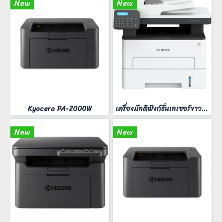
New
New
Kyocera PA-2000W
เครื่องมัลติฟังก์ชั่นเลเซอร์ขาวดำ FUJIFilm ApeosPort 3410SD
New
New