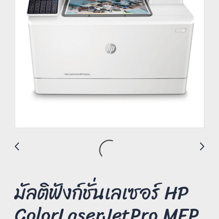
มัลติฟังก์ชั่นเลเซอร์ HP
ColorLaserJetPro MFP