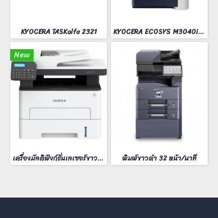
KYOCERA TASKalfa 2321
KYOCERA ECOSYS M3040idn
New
เครื่องมัลติฟังก์ชั่นเลเซอร์ขาวดำ FUJIFilm ApeosPort 3410SD
พิมพ์ขาวดำ 32 หน้า/นาที