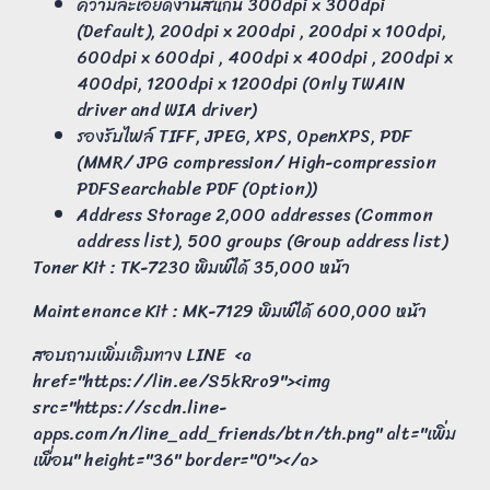
ความละเอียดงานสแกน 300dpi x 300dpi
(Default), 200dpi x 200dpi , 200dpi x 100dpi,
600dpi x 600dpi , 400dpi x 400dpi , 200dpi x
400dpi, 1200dpi x 1200dpi (Only TWAIN
driver and WIA driver)
รองรับไฟล์ TIFF, JPEG, XPS, OpenXPS, PDF
(MMR/ JPG compression/ High-compression
PDFSearchable PDF (Option))
Address Storage 2,000 addresses (Common
address list), 500 groups (Group address list)
Toner Kit : TK-7230 พิมพ์ได้ 35,000 หน้า
Maintenance Kit : MK-7129 พิมพ์ได้ 600,000 หน้า
สอบถามเพิ่มเติมทาง LINE <a
href="https://lin.ee/S5kRro9"><img
src="https://scdn.line-
apps.com/n/line_add_friends/btn/th.png" alt="เพิ่ม
เพื่อน" height="36" border="0"></a>