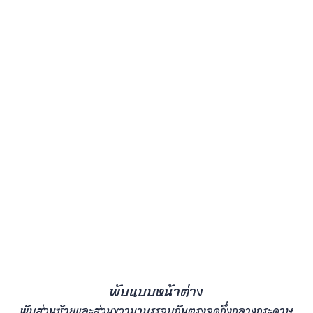
พับแบบหน้าต่าง
พับส่วนซ้ายและส่วนขวามาบรรจบกันตรงจุดกึ่งกลางกระดาษ