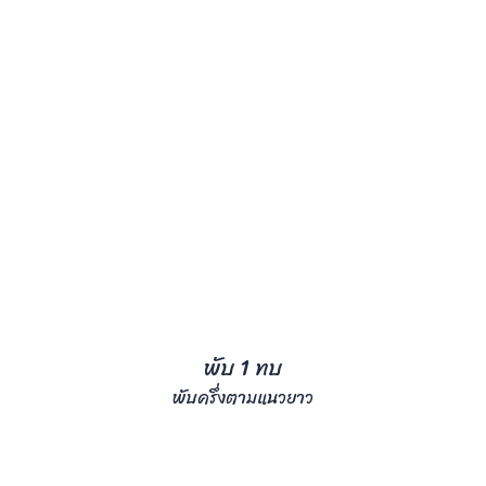
พับ 1 ทบ
พับครึ่งตามแนวยาว