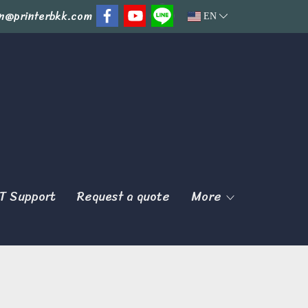
n@printerbkk.com
EN
T Support
Request a quote
More