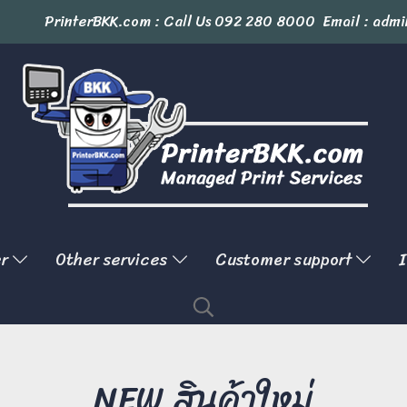
PrinterBKK.com : Call Us
092 280 8000
Email : admi
er
Other services
Customer support
I
NEW สินค้าใหม่