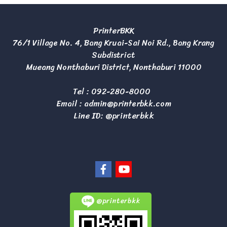
PrinterBKK
76/1 Village No. 4, Bang Kruai-Sai Noi Rd., Bang Krang
Subdistrict
Mueang Nonthaburi District, Nonthaburi 11000
Tel :
092-280-8000
Email :
admin@printerbkk.com
Line ID: @printerbkk
@printerbkk