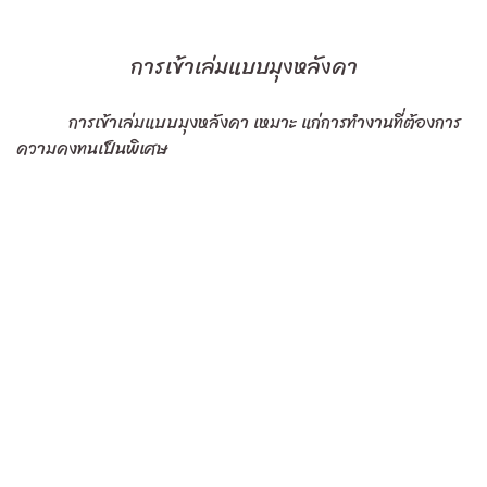
การเข้าเล่มแบบมุงหลังคา
การเข้าเล่มแบบมุงหลังคา เหมาะ แก่การทำงานที่ต้องการ
ความคงทนเป็นพิเศษ