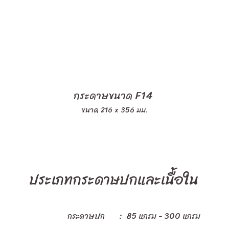
กระดาษขนาด F14
ขนาด 216 x 356 มม.
ประเภทกระดาษปกและเนื้อใน
กระดาษปก
: 85 แกรม - 300 แกรม