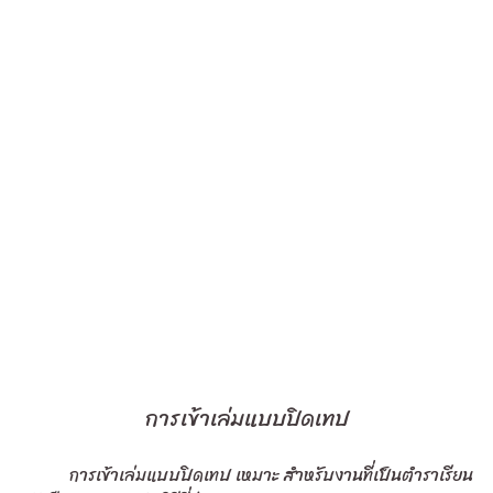
การเข้าเล่มแบบปิดเทป
การเข้าเล่มแบบปิดเทป เหมาะ สำหรับงานที่เป็นตำราเรียน