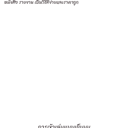
หนังสือ รายงาน เป็นวิธีที่ง่ายและราคาถูก
การเข้าเล่มแบบเย็บมุม