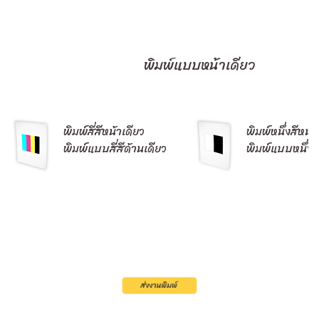
พิมพ์แบบหน้าเดียว
พิมพ์สี่สีหน้าเดียว
พิมพ์หนึ่งสีหน้า
พิมพ์แบบสี่สีด้านเดียว
พิมพ์แบบหนึ่งสี