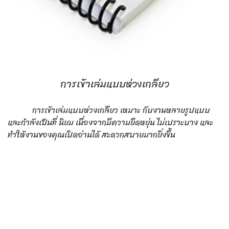
การเข้าเล่มแบบห่วงเกลียว
การเข้าเล่มแบบห่วงเกลียว เหมาะ กับงานหลายรูปแบบ
และกำลังเป็นที่ นิยม เนื่องจากมีความยืดหยุ่น ไม่เปราะบาง และ
ทำให้งานของคุณเปิดอ่านได้ สะดวกสบายมากยิ่งขึ้น