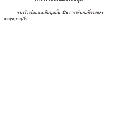
การเข้าเล่มแบบเย็บมุมนั้น เป็น การเข้าเล่มที่งายและ
สะดวกรวดเร็ว