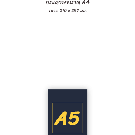
กระดาษขนาด A4
ขนาด 210 x 297 มม.