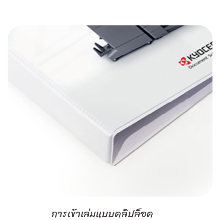
อาร์ต
180
แกรม
การเข้าเล่มแบบคลิปล็อค