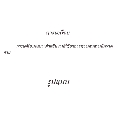
การเคลือบ
การเคลือบเหมาะสำหรับงานที่ต้องการความทนทานไม่ขาด
ง่าย
รูปแบบ