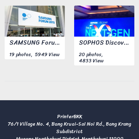
SAMSUNG Forum 2015
SOPHOS Discover 28 may - 1 jun 2017
19 photos, 5949 View
20 photos,
4833 View
PrinterBKK
76/1 Village No. 4, Bang Kruai-Sai Noi Rd., Bang Krang
Subdistrict
Mueang Nonthaburi District, Nonthaburi 11000