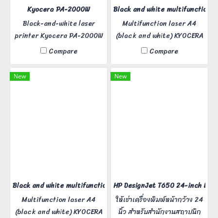
Kyocera PA-2000W
Black and white multifunction
Black-and-white laser
Multifunction laser A4
printer Kyocera PA-2000W
(black and white) KYOCERA
MA-2000, black and white
Compare
Compare
printing speed 20
pages/minute, print
New
New
resolution 1,200 dpi, can
scan.
Black and white multifunction printer KYOCERA MA-2000W
HP DesignJet T650 24-inch Larg
Multifunction laser A4
ให้เช่าเครื่องพิมพ์หน้ากว้าง 24
(black and white) KYOCERA
นิ้ว สำหรับสำนักงานสถาปนิก