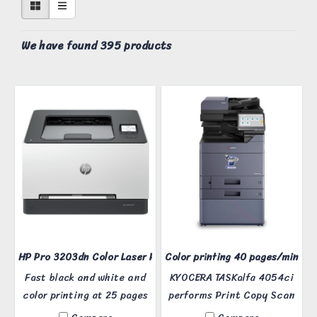
We have found 395 products
HP Pro 3203dn Color Laser Printer
Color printing 40 pages/minute
Fast black and white and
KYOCERA TASKalfa 4054ci
color printing at 25 pages
performs Print Copy Scan
per minute | Supports up
Fax functions. The machine