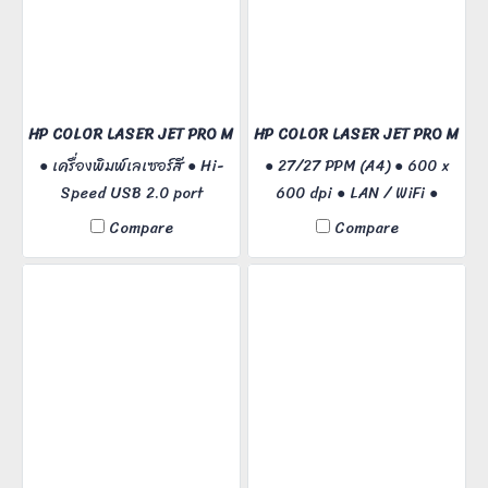
HP COLOR LASER JET PRO M155A
HP COLOR LASER JET PRO M45
● เครื่องพิมพ์เลเซอร์สี ● Hi-
● 27/27 PPM (A4) ● 600 x
Speed USB 2.0 port
600 dpi ● LAN / WiFi ●
Duplex / USB 2.0
Compare
Compare