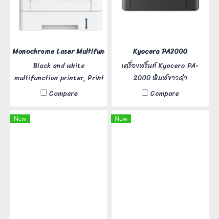
Monochrome Laser Multifunction printer ApeosPort 3410SD
Kyocera PA2000
Black and white
เครื่องพริ้นท์ Kyocera PA-
multifunction printer, Print
2000 พิมพ์ขาวดำ
Copy, Scan, Fax, fast
Compare
Compare
printing 34 pages/minute,
automatic front-back
New
New
printing. Print resolution
2,400 dpi