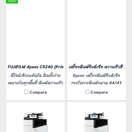
New
FUJIFILM Apeos C5240 (Print Copy Scan Fax) พิมพ์ความเร็วสี 52
เครื่องพิมพ์อิงค์เจ็ท ความเร็วสี 24 
ดีไซน์เล็กกะทัดรัด ติดตั้งง่าย
Epson เครื่องพิมพ์อิงค์เจ็ท
เหมาะกับทุกพื้นที่ พิมพ์ความเร็ว
รองรับการพิมพ์ขนาด A4/A3
สูง 52 หน้าต่อนาที เหมาะ
ความละเอียดงานพิมพ์
Compare
Compare
สำหรับสำนักงานออฟฟิศ ใช้งาน
4,800x1,200 dpi สแกนงาน
1 - 10 คน เคาน์เตอร์เซอร์วิส
รูปภาพ 22 หน้า/นาที ใช้งาน
คลินิก และสำนักงานร้านค้า
สะดวกง่ายดาย บำรุงรักษาน้อย
และประสิทธิภาพในการพิมพ์สูง
ท่านใดสนใจเช่าติดต่อเราเข้ามา