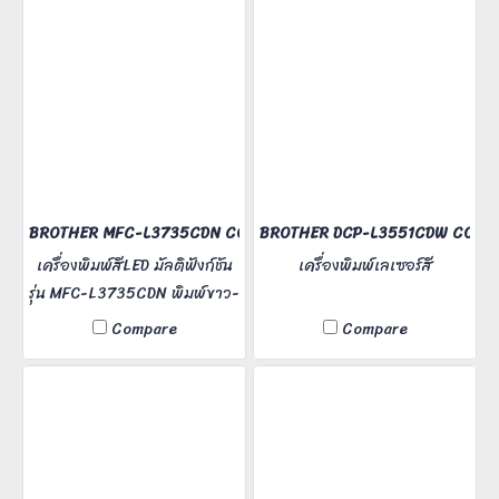
สีได้ พิมพ์หน้าหลังอัตโนมัติ
ความละเอียดงานพิมพ์ 1,200
dpi
BROTHER MFC-L3735CDN COLOR LASER MFC
BROTHER DCP-L3551CDW COLOR
เครื่องพิมพ์สีLED มัลติฟังก์ชัน
เครื่องพิมพ์เลเซอร์สี
รุ่น MFC-L3735CDN พิมพ์ขาว-
ดำ/สี 24 แผ่น/นาที (A4)
Compare
Compare