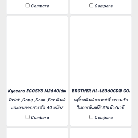
MA-2000W, black and white
ไซต์งานก่อสร้าง สามารถพิมพ์
Compare
Compare
printing speed 20
แบบแปลนก่อสร้าง แผนที่ ได้
pages/minute, print
อย่างง่ายดาย ไม่ว่าจะอยู่ที่ไหนก็
resolution 1,200 dpi, can
สั่งพิมพ์ได้ง่าย ๆ สะดวกในการ
scan.
ใช้งาน หากท่านใดสนใจติดต่อ
เจ้าหน้าที่ทางไลน์ได้เลยค่ะ มีให้
เช่าแบบรายเดือน รายปี
Kyocera ECOSYS M2640idw (4-in-1)
BROTHER HL-L8360CDW COLOR 
Print ,Copy ,Scan ,Fax พิมพ์
เครื่องพิมพ์เลเซอร์สี ความเร็ว
และถ่ายเอกสารเร็ว 40 หน้า/
ในการพิมพ์สี 31หน้า/นาที
นาที รองรับการพิมพ์ผ่าน Air
Compare
Compare
Print ,Mopria หน้าจอสีสัมผัส
ขนาด 4.3 นิ้ว สามารถแกนงาน