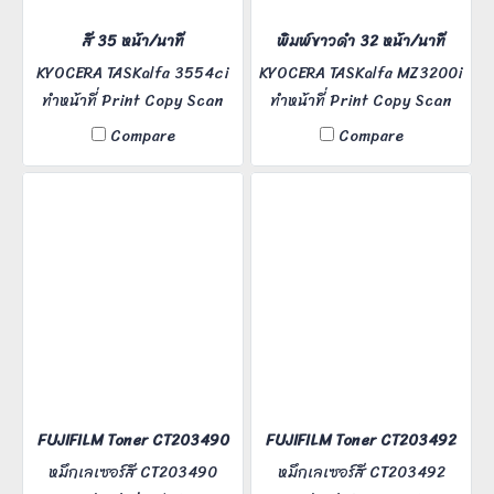
สี 35 หน้า/นาที
พิมพ์ขาวดำ 32 หน้า/นาที
KYOCERA TASKalfa 3554ci
KYOCERA TASKalfa MZ3200i
ทำหน้าที่ Print Copy Scan
ทำหน้าที่ Print Copy Scan
Fax เครื่องอึด ถึก ทนทาน สี
เครื่องอึด ถึก ทนทาน
Compare
Compare
ภาพคมชัด PrinterBkk การันตี
PrinterBkk การันตี ความ
ความละเอียดงานพิมพ์
ละเอียดงานพิมพ์ 1,200x1,200
1,200x1,200 dpi ,พิมพ์ไว 35
dpi ,พิมพ์ไว 32 หน้า/นาทีA4
หน้า/นาทีA4 รองรับกระดาษ
,สแกนงานสีได้ เหมาะกับใช้งาน
ความหนาสูงสุด 300 แกรม
ในสำนักงาน องค์กร
เหมาะกับงานพิมพ์สติ๊กเกอร์
งานอาร์ตเวิร์ค ใช้งานใน
สำนักงาน องค์กร
FUJIFILM Toner CT203490
FUJIFILM Toner CT203492
หมึกเลเซอร์สี CT203490
หมึกเลเซอร์สี CT203492