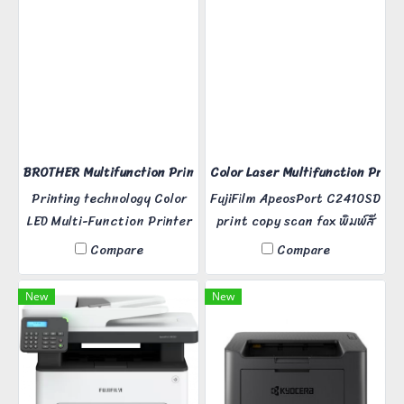
1,200x1,200 dpi, fast
printing Copy speed 24
printing at 40 pages/minute
pages per minute Scan
A4, and can scan in color.
resolution Color/Black:
Suitable for use in offices
600x600 dpi/TWAIN/WIA
and organizations.
Connectivity USB2.0,
Ethernet 10 base-T/100
base-TX/1000 base-T, USB
Host 2.0, WiFi (IEEE
BROTHER Multifunction Printer Model MFC-L3760CDW
Color Laser Multifunction Prin
802.11b/g/n)+WiFi,Direct
Printing technology Color
FujiFilm ApeosPort C2410SD
LED Multi-Function Printer
print copy scan fax พิมพ์สี
Print speed 26 sheets per
เร็ว 24 หน้า/นาที ความละเอียด
Compare
Compare
minute A4 (black and
งานพิมพ์ 4,800 dpi พิมพ์
white/color) Print
เอกสารกลับหน้า-หลังอัตโนมัติ
New
New
resolution 600 x 600 dpi,
2400 dpi (2400 x 600)
quality Pre-order products,
please contact Line to
inquire first.