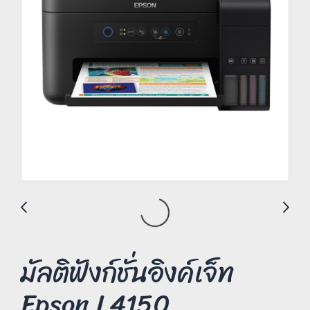
มัลติฟังก์ชั่นอิงค์เจ็ท
Epson L4150