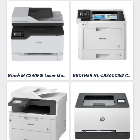
Ricoh M C240FW Laser Multifunction Printer
BROTHER HL-L8360CDW COLOR LASER PRINTER