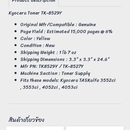
Product description
Kyocera Toner TK-8529Y
Original Mfr/Compatible : Genuine
Page Yield : Estimated 15,000 pages @ 6%
Color : Yellow
Condition : New
Shipping Weight : 1 lb 7 oz
Shipping Dimensions : 3.3” x 3.3” x 24.6”
Mfr PN: TK8529Y / TK-8527Y
Machine Section : Toner Supply
Fits these models: Kyocera TASKalfa 3552ci
, 3553ci , 4052ci , 4053ci
สินค้าเกี่ยวข้อง