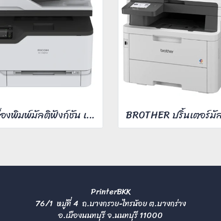
เครื่องพิมพ์มัลติฟังก์ชัน เลเซอร์ Ricoh M C240FW
PrinterBKK
76/1 หมู่ที่ 4 ถ.บางกรวย-ไทรน้อย ต.บางกร่าง
อ.เมืองนนทบุรี จ.นนทบุรี 11000