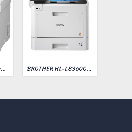
BROTHER ปริ้นเตอร์มัลติฟังก์ชั่น รุ่น MFC-L3760CDW
BROTHER HL-L8360CDW COLOR LASER PRINTER