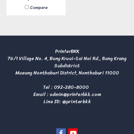
M4132idn
Compare
PrinterBKK
76/1 Village No. 4, Bang Kruai-Sai Noi Rd., Bang Krang
Subdistrict
Mueang Nonthaburi District, Nonthaburi 11000
Tel :
092-280-8000
Email :
admin@printerbkk.com
Line ID: @printerbkk