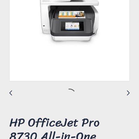
HP OfficeJet Pro
8730 All-in-One