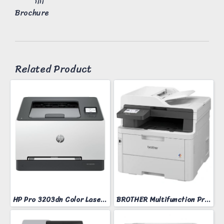
กก
Brochure
Related Product
HP Pro 3203dn Color Laser Printer
BROTHER Multifunction Printer Model MFC-L3760CDW