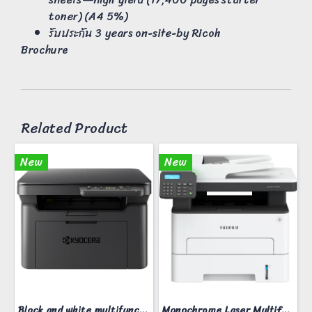
toner) (A4 5%)
รับประกัน 3 years on-site-by Ricoh
Brochure
Related Product
New
New
Black and white multifunction printer KYOCERA MA-2000W
Monochrome Laser Multifunction printer ApeosPort 3410SD