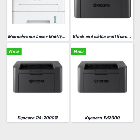
Monochrome Laser Multifunction printer ApeosPort 3410SD
Black and white multifunction printer KYOCERA MA-2000W
New
New
Kyocera PA-2000W
Kyocera PA2000