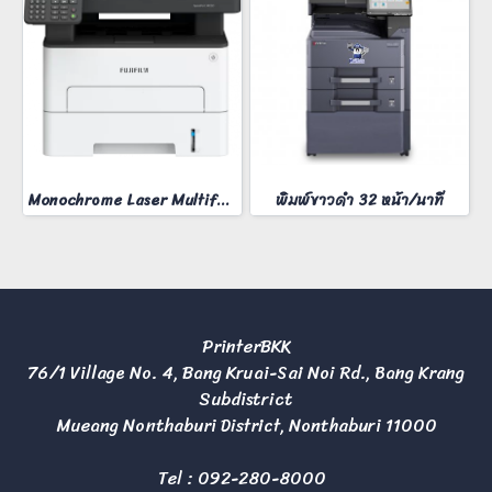
Monochrome Laser Multifunction printer ApeosPort 3410SD
พิมพ์ขาวดำ 32 หน้า/นาที
PrinterBKK
76/1 Village No. 4, Bang Kruai-Sai Noi Rd., Bang Krang
Subdistrict
Mueang Nonthaburi District, Nonthaburi 11000
Tel :
092-280-8000