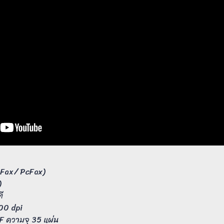
/ Fax/ PcFax)
)
ี
00 dpi
F ความจุ 35 แผ่น