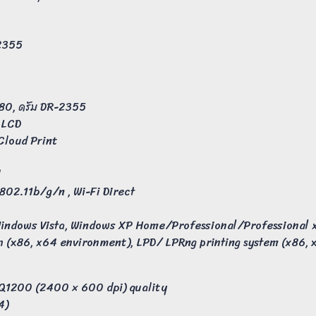
-2355
380, ดรัม DR-2355
 LCD
e Cloud Print
s 802.11b/g/n , Wi-Fi Direct
 Windows Vista, Windows XP Home/Professional/Professional x
 (x86, x64 environment), LPD/ LPRng printing system (x86,
HQ1200 (2400 × 600 dpi) quality
4)