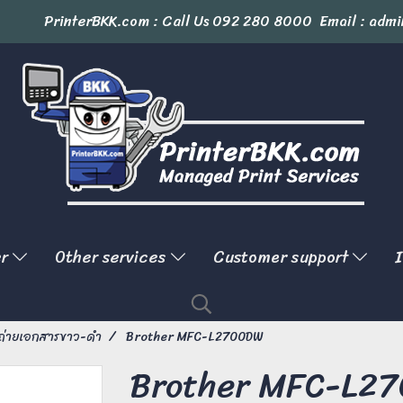
PrinterBKK.com : Call Us
092 280 8000
Email : admi
er
Other services
Customer support
I
งถ่ายเอกสารขาว-ดำ
Brother MFC-L2700DW
Brother MFC-L2