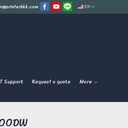
n@printerbkk.com
EN
T Support
Request a quote
More
700DW