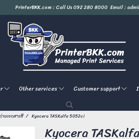
PrinterBKK.com : Call Us
092 280 8000
Email : admi
er
Other services
Customer support
I
งถ่ายเอกสารสี
Kyocera TASKalfa 5052ci
Kyocera TASKalf