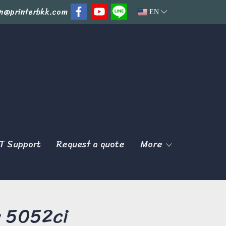
n@printerbkk.com
EN
T Support
Request a quote
More
a 5052ci