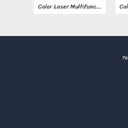
Color Laser Multifunction Printer ApeosPort C2410SD
76