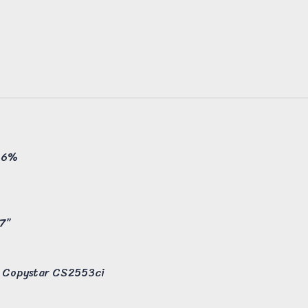
@ 6%
.7”
, Copystar CS2553ci