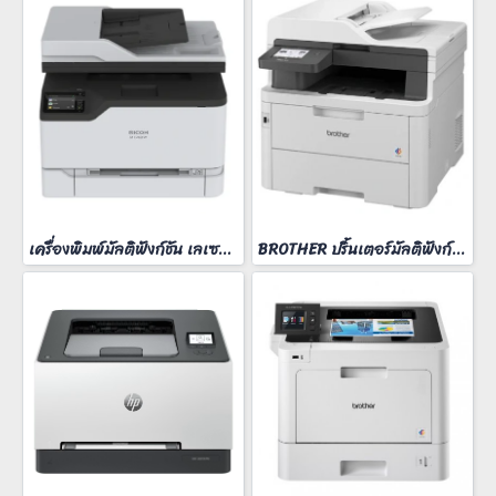
เครื่องพิมพ์มัลติฟังก์ชัน เลเซอร์ Ricoh M C240FW
BROTHER ปริ้นเตอร์มัลติฟังก์ชั่น รุ่น MFC-L3760CDW